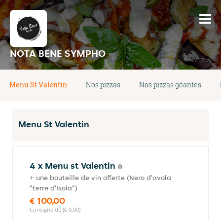
NOTA BENE SYMPHO
Menu St Valentin
Nos pizzas
Nos pizzas géantes
Menu St Valentin
4 x Menu st Valentin
+ une bouteille de vin offerte (Nero d'avola
"terre d'Isola")
€ 100,00
Consigne de (€ 0,00)