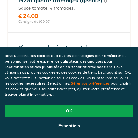
Pizza quatre fromages (géante)
Sauce tomate, 4 fromages.
€ 24,00
Consigne de (€ 0,00)
Pizza margherita (géante)
Sauce tomate, mozzarella.
Nous utilisons des cookies et d'autres technologies pour améliorer et
personnaliser votre expérience utilisateur, des analyses pour
€ 18,00
l'optimisation et des publicités en partenariat avec des tiers. Nous
Consigne de (€ 0,00)
utilisons nos propres cookies et des cookies de tiers. En cliquant sur OK,
vous acceptez l'utilisation de tous les cookies. Nous installons toujours
les cookies nécessaires. Sélectionnez
Gérer vos préférences
pour choisir
les cookies que vous souhaitez accepter, ajuster votre préférence et
Pizza Capri (géante)
trouver plus d'informations.
Sauce tomate, mozzarella, artichauts,
champignons.
OK
€ 22,00
Consigne de (€ 0,00)
Commandez En Ligne
Essentiels