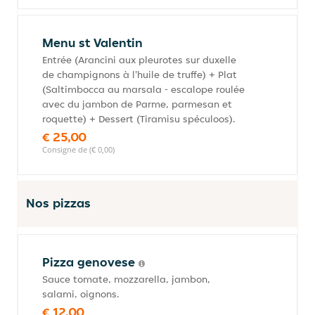
Menu st Valentin
Entrée (Arancini aux pleurotes sur duxelle
de champignons à l'huile de truffe) + Plat
(Saltimbocca au marsala - escalope roulée
avec du jambon de Parme, parmesan et
roquette) + Dessert (Tiramisu spéculoos).
€ 25,00
Consigne de (€ 0,00)
Nos pizzas
Pizza genovese
Sauce tomate, mozzarella, jambon,
salami, oignons.
€ 12,00